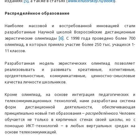
изданиях
[5]
, а также в статьях (
www.
khutorskoy.ru/books
).
Распределённое образование
Наиболее массовой и востребованной инновацией стали
разработанные Научной школой Всероссийские дистанционные
эвристические олимпиады
[6]
. С 1998 года проведено более 700
олимпиад, в которых приняло участие более 250 тыс. учащихся 1-
11 классов.
Разработанная модель эвристических олимпиад позволяет
реализовывать и развивать креативные, когнитивные,
оргдеятельностные, коммуникативные, ценностно-смысловые
качества личности школьников.
Кроме олимпиад, на основе интеграция педагогических и
телекоммуникационных технологий, нами разработана система
форм дистанционной деятельности, обеспечивающая
принципиально новый тип образования –
распределённого
. Человек
обучается не только в кирпичных стенах своей школы, но с
помощью ИКТ-технологий – в любых виртуальных средах на
основе телекоммуникаций.