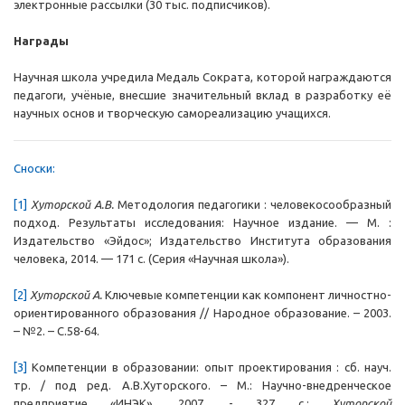
электронные рассылки (30 тыс. подписчиков).
Награды
Научная школа учредила Медаль Сократа, которой награждаются
педагоги, учёные, внесшие значительный вклад в разработку её
научных основ и творческую самореализацию учащихся.
Сноски:
[1]
Хуторской А.В.
Методология педагогики : человекосообразный
подход. Результаты исследования: Научное издание. — М. :
Издательство «Эйдос»; Издательство Института образования
человека, 2014. — 171 с. (Серия «Научная школа»).
[2]
Хуторской А.
Ключевые компетенции как компонент личностно-
ориентированного образования // Народное образование. – 2003.
– №2. – С.58-64.
[3]
Компетенции в образовании: опыт проектирования : сб. науч.
тр. / под ред. А.В.Хуторского. – М.: Научно-внедренческое
предприятие «ИНЭК», 2007. - 327 с.;
Хуторской