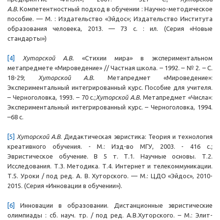
А.В.
Компетентностный подход в обучении : Научно-методическое
пособие. — М. : Издательство «Эйдос»; Издательство Института
образования человека, 2013. — 73 с. : ил. (Серия «Новые
стандарты»)
[4]
Хуторской А.В.
«Стихии мира» в экспериментальном
метапредмете «Мироведение» // Частная школа. – 1992. – № 2. – С.
18-29;
Хуторской А.В.
Метапредмет «Мироведение»:
Экспериментальный интегрированный курс. Пособие для учителя.
– Черноголовка, 1993. – 70 с.;
Хуторской А.В.
Метапредмет «Числа»:
Экспериментальный интегрированный курс. – Черноголовка, 1994.
–68 с.
[5]
Хуторской А.В
. Дидактическая эвристика: Теория и технология
креативного обучения. - М.: Изд-во МГУ, 2003. - 416 с.;
Эвристическое обучение. В 5 т. Т.1. Научные основы. Т.2.
Исследования. Т.3. Методика. Т.4. Интернет и телекоммуникации.
Т.5. Уроки / под ред. А. В. Хуторского. — М.: ЦДО «Эйдос», 2010-
2015. (Серия «Инновации в обучении»).
[6]
Инновации в образовании. Дистанционные эвристические
олимпиады : сб. науч. тр. / под ред. А.В.Хуторского. – М.: Элит-