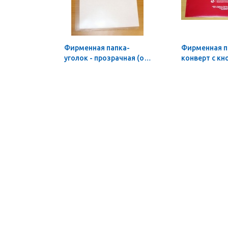
Фирменная папка-
Фирменная п
уголок - прозрачная (от
конверт с кн
10 шт.)
бордовая (от