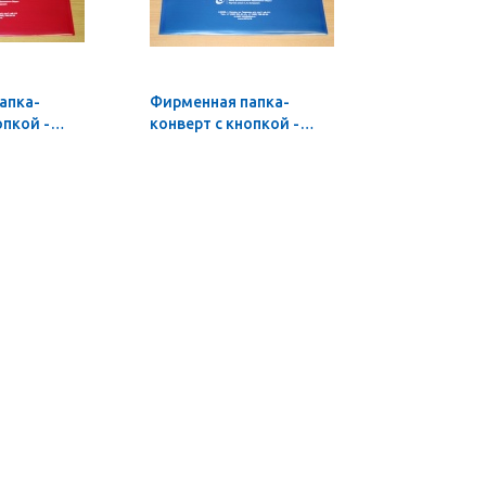
апка-
Фирменная папка-
опкой -
конверт с кнопкой -
 10 шт.)
синяя (от 10 шт.)