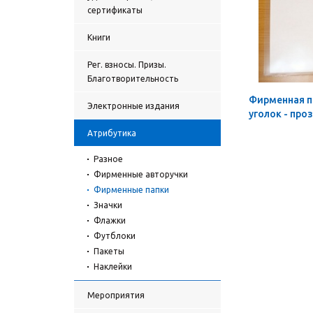
сертификаты
Книги
Рег. взносы. Призы.
Благотворительность
Фирменная п
Электронные издания
уголок - про
10 шт.)
Атрибутика
Разное
Фирменные авторучки
Фирменные папки
Значки
Флажки
Футблоки
Пакеты
Наклейки
Мероприятия