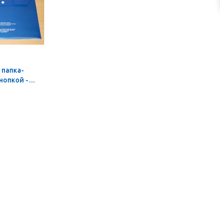
 папка-
нопкой -
0 шт.)