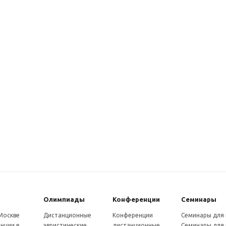
Олимпиады
Конферeнции
Семинары
 Москве
Дистанционные
Конференции
Семинары для
нции в
эвристические
дистанционные
Семинары для 