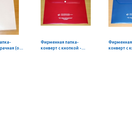
апка-
Фирменная папка-
Фирменная
зрачная (от
конверт с кнопкой -
конверт с к
бордовая (от 10 шт.)
синяя (от 1