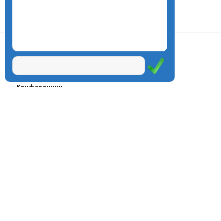
О центре
Проекты
Курсы
Олимпиады
Конферeнции
Семинары
Магазин
Журнал
© Центр дистанционного
Оплата через
образования «Эйдос», 1998—2026
платёжные
системы
Москва, ул.Тверская, д.9, стр.7,
офис 111
Email:
info@eidos.ru
Тел.: +7(495) 768-55-54
Мы в социальных сетях: