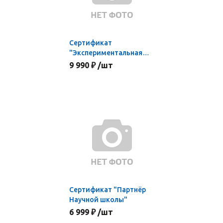
Сертификат
"Экспериментальная
площадка Научной
9 990 ₽ /шт
школы"
Сертификат "Партнёр
Научной школы"
6 999 ₽ /шт