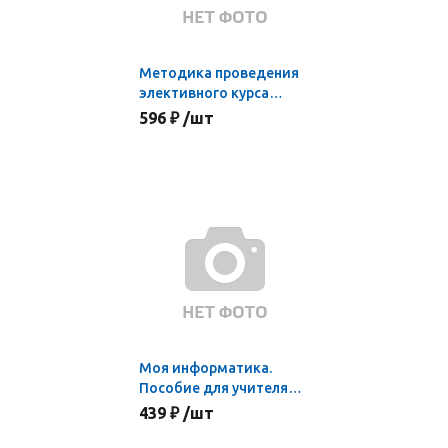
Методика проведения
элективного курса
"Технология создания
596 ₽ /шт
сайтов"
Моя информатика.
Пособие для учителя
начальной школы
439 ₽ /шт