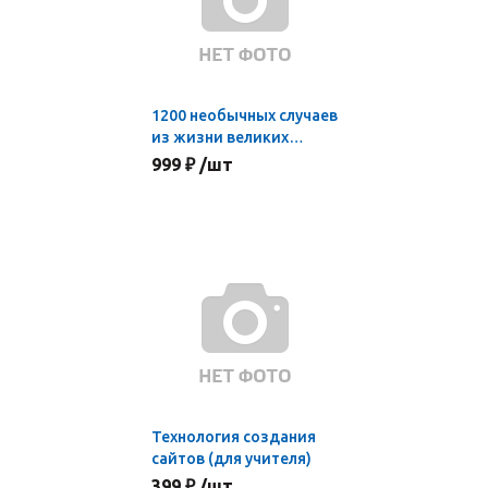
1200 необычных случаев
из жизни великих
учёных
999 ₽ /шт
Технология создания
сайтов (для учителя)
399 ₽ /шт