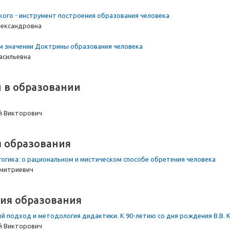
ого - инструмент построения образования человека
лександровна
 значении Доктрины образования человека
асильевна
 в образовании
й Викторович
 образования
гогика: о рациональном и мистическом способе обретения человека
митриевич
ия образования
 подход и методология дидактики. К 90-летию со дня рождения В.В. 
й Викторович