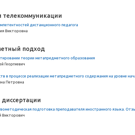
и телекоммуникации
мпетентностей дистанционного педагога
лия Викторовна
етный подход
ктировании теории метапредметного образования
й Георгиевич
ств в процессе реализации метапредметного содержания на уровне на
на Петровна
 диссертации
гвометодическая подготовка преподавателя иностранного языка. Отз
й Викторович