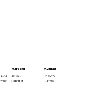
Магазин
Журнал
 школ
Акциии
Новости
вузов
Новинки
Выпуски
Каталог
Издательство
Как оплатить
Услуги журнала
ников
Доставка
Авторам