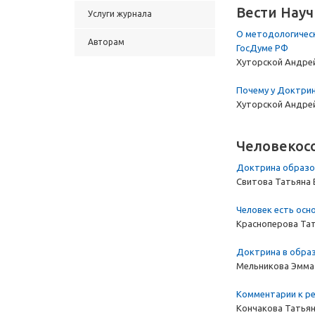
Вести Нау
Услуги журнала
О методологическ
Авторам
ГосДуме РФ
Хуторской Андре
Почему у Доктрин
Хуторской Андре
Человекос
Доктрина образов
Свитова Татьяна
Человек есть осн
Красноперова Та
Доктрина в образ
Мельникова Эмма
Комментарии к ре
Кончакова Татья