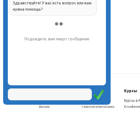
Здравствуйте! У вас есть вопрос или вам
нужна помощь?
Напишите, что вас интересует, и мы вам
обязательно поможем.
О центре
Проекты
Курсы
Новости
Проект «Школа
Курсы в
Акции
самореализации»
Конфере
Расписание
Проект
Москве
Миссия
«Эвристический
Курсы в 
Директор
класс»
Петербу
Научная школа
Проект
Семинар
Документы
«Эвристическая
Програ