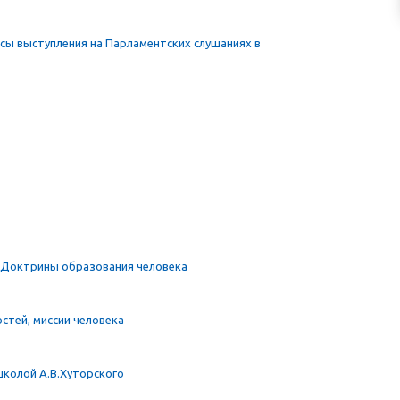
сы выступления на Парламентских слушаниях в
г Доктрины образования человека
стей, миссии человека
школой А.В.Хуторского