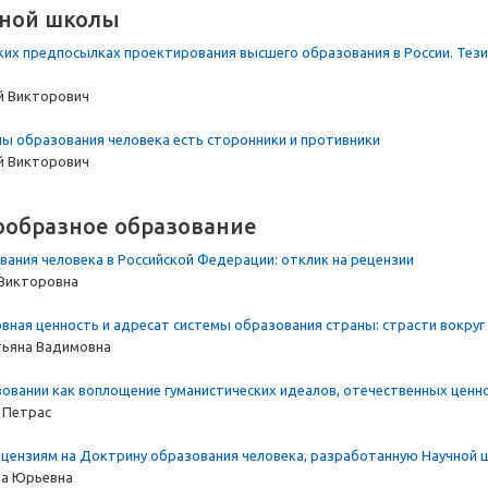
чной школы
их предпосылках проектирования высшего образования в России. Тези
й Викторович
ы образования человека есть сторонники и противники
й Викторович
ообразное образование
ания человека в Российской Федерации: отклик на рецензии
 Викторовна
овная ценность и адресат системы образования страны: страсти вокру
тьяна Вадимовна
овании как воплощение гуманистических идеалов, отечественных ценно
 Петрас
цензиям на Доктрину образования человека, разработанную Научной 
на Юрьевна