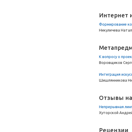
Интернет 
Формирование ко
Никуличева Ната
Метапредм
К вопросу о прое
Воровщиков Серге
Интеграция искус
Шишлянникова Ни
Отзывы на
Непрерывная лин
Хуторской Андре
Рецензии