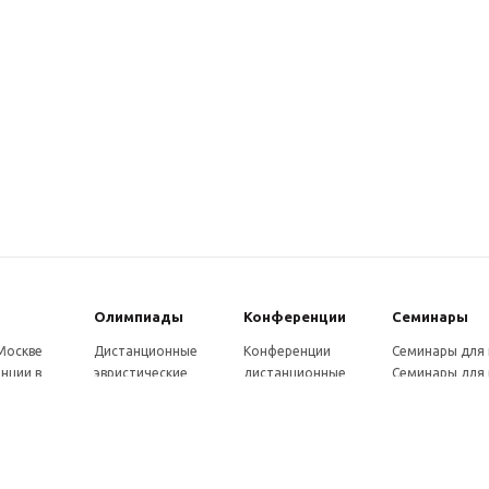
Олимпиады
Конферeнции
Семинары
 Москве
Дистанционные
Конференции
Семинары для
нции в
эвристические
дистанционные
Семинары для 
олимпиады
Конференции
Семинары для
Санкт-
Олимпиады для
школьников и
ссузов
рге
школьников в
студентов в Санкт-
Отзывы участ
ы выездные
Москве
Петербурге
семинаров
ммы
Олимпиады для
Конференции