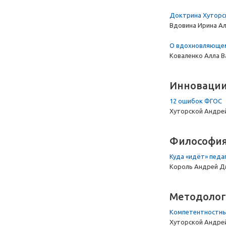
Доктрина Хуторск
Вдовина Ирина А
О вдохновляющем
Коваленко Алла В
Инновации
12 ошибок ФГОС
Хуторской Андре
Философия
Куда «идёт» педа
Король Андрей Д
Методолог
Компетентностный
Хуторской Андре